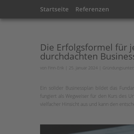
Startseite
Referenzen
Die Erfolgsformel für
durchdachten Busines
von
Finn-Erik
|
25. Januar 2024
|
Gründungsunter
Ein solider Businessplan bildet das Funda
fungiert als Wegweiser für den Kurs des Unt
vielfacher Hinsicht aus und kann den entsc