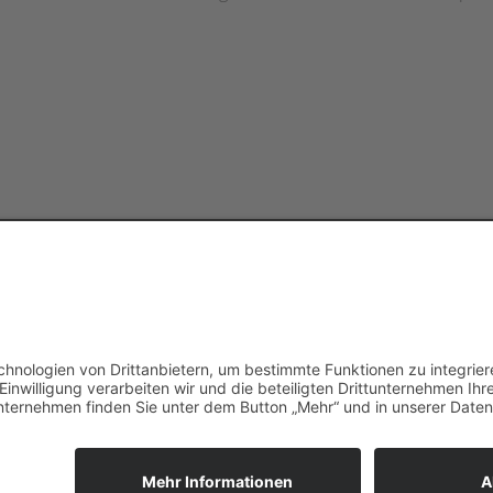
E-Mail:
horn@treene-consulting.de
Tel:
+49 17
Datenschutz
Impressum