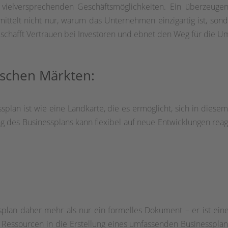
vielversprechenden Geschäftsmöglichkeiten. Ein überzeugend
ittelt nicht nur, warum das Unternehmen einzigartig ist, son
n schafft Vertrauen bei Investoren und ebnet den Weg für die U
ischen Märkten:
ssplan ist wie eine Landkarte, die es ermöglicht, sich in dies
 des Businessplans kann flexibel auf neue Entwicklungen reagie
splan daher mehr als nur ein formelles Dokument – er ist eine 
 Ressourcen in die Erstellung eines umfassenden Businessplans