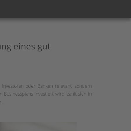
ng eines gut
r Investoren oder Banken relevant, sondern
Businessplans investiert wird, zahlt sich in
n.