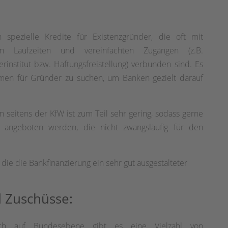
 spezielle Kredite für Existenzgründer, die oft mit
en Laufzeiten und vereinfachten Zugängen (z.B.
rinstitut bzw. Haftungsfreistellung) verbunden sind. Es
mmen für Gründer zu suchen, um Banken gezielt darauf
n seitens der KfW ist zum Teil sehr gering, sodass gerne
en angeboten werden, die nicht zwangsläufig für den
r die die Bankfinanzierung ein sehr gut ausgestalteter
d Zuschüsse:
ch auf Bundesebene gibt es eine Vielzahl von