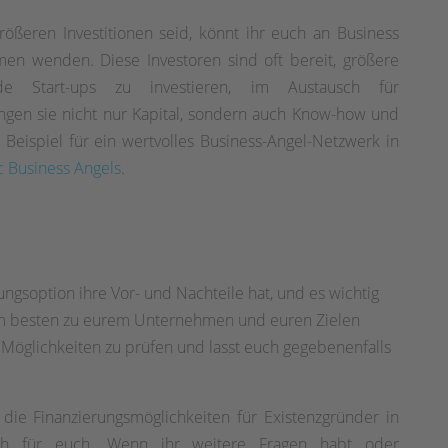
ößeren Investitionen seid, könnt ihr euch an Business
men wenden. Diese Investoren sind oft bereit, größere
de Start-ups zu investieren, im Austausch für
ngen sie nicht nur Kapital, sondern auch Know-how und
 Beispiel für ein wertvolles Business-Angel-Netzwerk in
ic Business Angels
.
ungsoption ihre Vor- und Nachteile hat, und es wichtig
 am besten zu eurem Unternehmen und euren Zielen
 Möglichkeiten zu prüfen und lasst euch gegebenenfalls
 die Finanzierungsmöglichkeiten für Existenzgründer in
eich für euch. Wenn ihr weitere Fragen habt oder