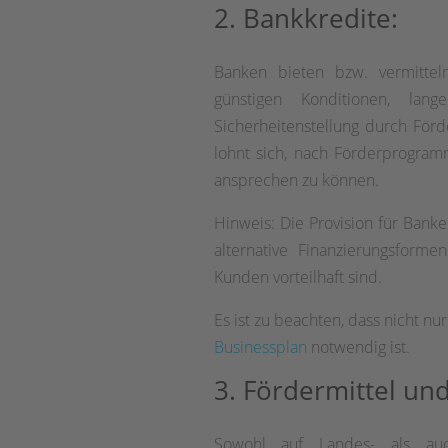
2. Bankkredite:
Banken bieten bzw. vermitteln
günstigen Konditionen, lang
Sicherheitenstellung durch Förde
lohnt sich, nach Förderprogra
ansprechen zu können.
Hinweis: Die Provision für Banke
alternative Finanzierungsform
Kunden vorteilhaft sind.
Es ist zu beachten, dass nicht nu
Businessplan
notwendig ist.
3. Fördermittel un
Sowohl auf Landes- als au