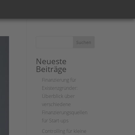
Suchen
Neueste
Beiträge
Finanzierung für
Existenzgründer:
Überblick über
verschiedene
Finanzierungsquellen
für Start-ups
Controlling für kleine