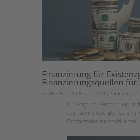
Finanzierung für Existen
Finanzierungsquellen für 
von
Finn-Erik
|
20. Februar 2024
|
Fördermittel
,
G
Die Frage der Finanzierung ist 
aber zum Glück gibt es eine V
Geschäftsidee zu verwirklichen.